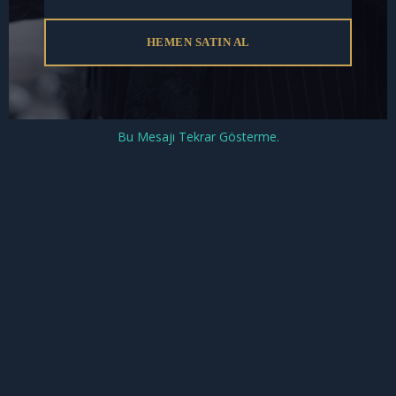
Ankara Avukat Başbuğ Kürşad Safi
,
dava açma, icra takibi veya şikayet
HEMEN SATIN AL
süreçlerinde hukuki destek sağlar.
Özellikle en sık karşılaşılan ceza
davalarından olan uyuşturucu
davalarında, bu alanda uzman, halk
Bu Mesajı Tekrar Gösterme.
arasında
uyuşturucu avukatı
şeklinde
tabir edilen profesyonel ve yetkin bir
ceza avukatı
ile çalışmak, ciddi hak
kayıplarını önler ve sürecin
profesyonelce yönetilmesine katkıda
bulunur.