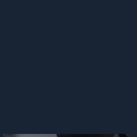
Başbuğ Kürşad Safi
ile Ankara’da Hukuk
Danışmanlığı
Avukat Başbuğ Kürşad
Safi’den; randevu almak için iletişime
geçebilirsiniz.
Ankara avukat, Ankara ceza avukatı,
Ankara boşanma avukatı, sözleşme
hazırlama, Ankara infaz hesaplama,