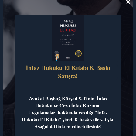
Ankara İcra avukatı, Ankara trafik
CL
kazası avukatı
olarak müvekkillerimize
TH
MO
profesyonel hukuki danışmanlık ve
vekillik hizmeti verilmektedir.
Ankara’da avukatlık hizmeti
almak
isteyenler, sayısız seçenek arasından
doğru tercihi yapabilmek için iyi bir
araştırma süreci geçirmelidir.
Ankara
İnfaz Hukuku El Kitabı 6. Baskı
Avukatı Başbuğ Kürşad Safi
gibi
Satışta!
deneyimli bir Ankara avukatından
destek almak, sürecin düzgün
yönetilmesi adına kritik önem taşır.
Avukat Başbuğ Kürşad Safi'nin, İnfaz
Özellikle ceza davalarında,
Ankara ceza
Hukuku ve Ceza İnfaz Kurumu
avukatı
ve
Ankara ağır ceza avukatı
Uygulamaları hakkında yazdığı "İnfaz
şeklinde belirtilen uzmanlık
Hukuku El Kitabı" şimdi 6. baskısı ile satışta!
Aşağıdaki linkten edinebilirsiniz!
alanlarında, müvekkiller etkin şekilde
temsil edilmektedir.