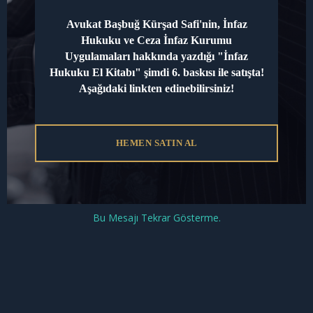
yazın..
Avukat Başbuğ Kürşad Safi'nin, İnfaz
Hukuku ve Ceza İnfaz Kurumu
Uygulamaları hakkında yazdığı "İnfaz
Hukuku El Kitabı" şimdi 6. baskısı ile satışta!
Aşağıdaki linkten edinebilirsiniz!
HEMEN SATIN AL
İsim*
Daha
sonraki
Bu Mesajı Tekrar Gösterme.
E-
Posta*