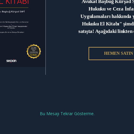
Avukat Başbuğ Kürşad Sa
Hukuku ve Ceza İnf
RANDEVU AL
Uygulamaları hakkında y
Hukuku El Kitabı" şimdi 
satışta! Aşağıdaki linkten 
HEMEN SATIN
Bu Mesajı Tekrar Gösterme.
ayfa
Hakkımızda
Makaleler
Çalışma Alanlarımız
İl