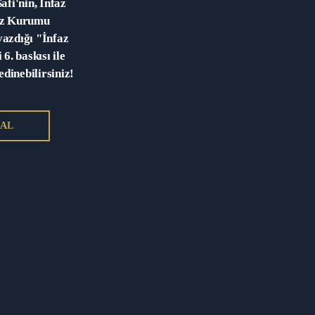
fi'nin, İnfaz
az Kurumu
azdığı "İnfaz
6. baskısı ile
edinebilirsiniz!
 AL
etişim