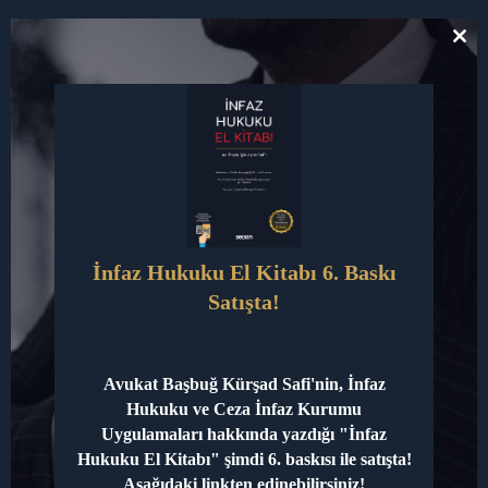
2025
Read More »
Yılı
CL
Yeni
TH
MO
İnfaz
İfade, Dava Süreci ve Avukat
Düzenlemeleri
Desteği
ve
Hukuki
Yorum bırakın
/
Çalışma Alanlarımız
/
avkursadsafi@gmail.com
Değerlendirme
İfade,
Read More »
İnfaz Hukuku El Kitabı 6. Baskı
Dava
Satışta!
Süreci
ve
Baskıcı Rejimlerde Delilsiz
Avukat
Yargılamalar
Avukat Başbuğ Kürşad Safi'nin, İnfaz
Desteği
Hukuku ve Ceza İnfaz Kurumu
Yorum bırakın
/
Çalışma Alanlarımız
/
Uygulamaları hakkında yazdığı "İnfaz
avkursadsafi@gmail.com
Hukuku El Kitabı" şimdi 6. baskısı ile satışta!
Aşağıdaki linkten edinebilirsiniz!