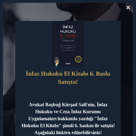
Davalarda Kullanılabilir?
CL
TH
1. Ceza Davaları
MO
Tehdit, şantaj, hakaret, cinsel taciz veya
dolandırıcılık gibi suçlarda mesajlar güçlü birer delil
olarak kullanılabilir.
2. Boşanma Davaları
Eşlerin birbirlerine karşı davranışlarını ispatlamak
için WhatsApp ve SMS yazışmaları önemlidir. Ancak
İnfaz Hukuku El Kitabı 6. Baskı
bu yazışmaların hukuka aykırı yollarla elde
edilmemesi gerekir.
Satışta!
3. Alacak Davaları
Belirli parasal sınırların altında kalan alacaklarda
yazışmalar
delil başlangıcı
niteliğinde kabul
Avukat Başbuğ Kürşad Safi'nin, İnfaz
Hukuku ve Ceza İnfaz Kurumu
edilebilir. Bu sayede, tanık beyanlarıyla birlikte
Uygulamaları hakkında yazdığı "İnfaz
mahkemeye sunulabilir.
Hukuku El Kitabı" şimdi 6. baskısı ile satışta!
4. İş Davaları
Aşağıdaki linkten edinebilirsiniz!