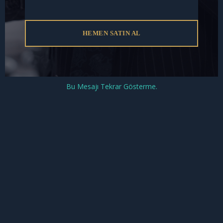
İşçi ile işveren arasındaki ücret, çalışma koşulları
veya fesih nedenleri gibi konulara ilişkin yazışmalar,
iş davalarında önemli bir delil kaynağıdır.
HEMEN SATIN AL
Hukuka Aykırı Delillerin Sonuçları
Ceza Muhakemesi Kanunu (CMK) ve Hukuk
Bu Mesajı Tekrar Gösterme.
Muhakemeleri Kanunu (HMK), hukuka aykırı
yollarla elde edilen delillerin mahkemede
kullanılamayacağını açıkça düzenlemiştir. Bu
nedenle, bir mesaj hukuka aykırı şekilde elde
edilmişse hem delil değeri taşımayacak hem de elde
eden kişi suç işlemiş olacaktır. Böyle bir durumda
avukat desteği alınması büyük önem taşır.
Sonuç
WhatsApp mesajları ve SMS yazışmaları, dava