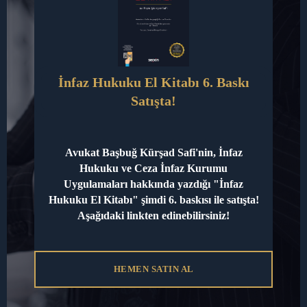
Şikayet hakkının kullanımı için belirlenen süre 6 aydır
(TCK 73/1). Bu süre, mağdurun suçu ya da faili
öğrendiği andan itibaren başlar. Ancak, mağdur bu
bilgileri ne kadar geç öğrenirse öğrensin, şikayet
süresi dava zamanaşımı süresini aşamaz (TCK 73/2).
İnfaz Hukuku El Kitabı 6. Baskı
Avukat Başbuğ Kürşad Safi, şikayete tabi suçlar
Satışta!
başta olmak üzere tüm ceza hukuku davalarında
hukuki desteğiyle yanınızdadır. […]
Avukat Başbuğ Kürşad Safi'nin, İnfaz
Ceza
Read More »
Hukuku ve Ceza İnfaz Kurumu
Hukukunda
Uygulamaları hakkında yazdığı "İnfaz
Şikayete
Hukuku El Kitabı" şimdi 6. baskısı ile satışta!
Bağlı
Aşağıdaki linkten edinebilirsiniz!
Suçlar
HEMEN SATIN AL