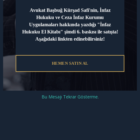
Yayınları’ndan çıkmış olan
İnfaz Hukuku El
Avukat Başbuğ Kürşad Safi'nin, İnfaz
Kitabı
adlı çalışmasını edinebilirsiniz.
Hukuku ve Ceza İnfaz Kurumu
Uygulamaları hakkında yazdığı "İnfaz
Hukuku El Kitabı" şimdi 6. baskısı ile satışta!
Aşağıdaki linkten edinebilirsiniz!
Açığa Ayrılma Şartları Nelerdir?
Açık cezaevine ayrılma
ise hükümlülerin cezanın
HEMEN SATIN AL
kalan kısmını daha rahat koşullarda çekmesini sağlar.
Bunun için mahkûmların iyi hal göstermeleri ve
belirli bir süreyi kapalı cezaevinde tamamlamış
olmaları gerekir. Avukat Başbuğ Kürşad SAFİ,
Bu Mesajı Tekrar Gösterme.
müvekkillerine açık cezaevine geçiş ve infaz süreçleri
hakkında hukuki danışmanlık sağlamaktadır. Bu
konudaki detaylı makalemize
buradan
ulaşabilirsiniz.