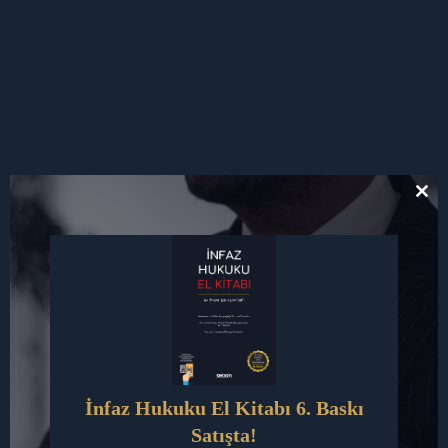
Buraya
yazın..
CL
TH
MO
İsim*
Daha
sonraki
İnfaz Hukuku El Kitabı 6. Baskı
E-
Satışta!
Posta*