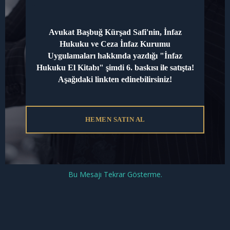
Avukat Başbuğ Kürşad Safi'nin, İnfaz
Web
Hukuku ve Ceza İnfaz Kurumu
sitesi
Uygulamaları hakkında yazdığı "İnfaz
Hukuku El Kitabı" şimdi 6. baskısı ile satışta!
Aşağıdaki linkten edinebilirsiniz!
yorumlarımda kullanılması için adım, e-posta
adresim ve site adresim bu tarayıcıya
kaydedilsin.
HEMEN SATIN AL
Bu Mesajı Tekrar Gösterme.