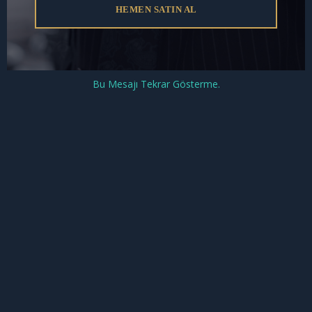
HEMEN SATIN AL
serbestlik uygulamasını etkileyebilir.
Koşullu Salıverilme ile Denetimli Serbestlik
Arasındaki Farklar
Bu Mesajı Tekrar Gösterme.
Koşullu salıverilme ve denetimli serbestlik,
hükümlülerin toplumsal hayata geri dönmesine
yardımcı olan iki farklı uygulamadır. Koşullu
salıverilme, hükümlülerin cezaevinde belirli bir süre
geçirdikten sonra iyi hal göstererek serbest
bırakılmasını sağlar. Denetimli serbestlik ise cezanın
bir kısmını dışarıda, denetim altında tamamlamayı
içerir.
Denetimli serbestlik, ceza infaz sisteminde
hükümlülerin topluma kazandırılmasını sağlayan