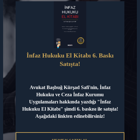
MO
106)
Cinsel İstismar Suçu ve Cezası
Nedir?
Yorum bırakın
/
Makaleler
/
avkursadsafi@gmail.com
Cinsel
Read More »
İstismar
Suçu
İnfaz Hukuku El Kitabı 6. Baskı
ve
Hakaret Suçu Nedir?
Satışta!
Cezası
Unsurları Nelerdir?
Yorum bırakın
/
Makaleler
/
avkursadsafi@gmail.com
Avukat Başbuğ Kürşad Safi'nin, İnfaz
Hukuku ve Ceza İnfaz Kurumu
Hakaret
Read More »
Uygulamaları hakkında yazdığı "İnfaz
Suçu
Hukuku El Kitabı" şimdi 6. baskısı ile satışta!
Nedir?
Aşağıdaki linkten edinebilirsiniz!
Unsurları Nelerdir?
Cinsel Taciz Suçu Nedir?
Yorum bırakın
/
Makaleler
/
avkursadsafi@gmail.com