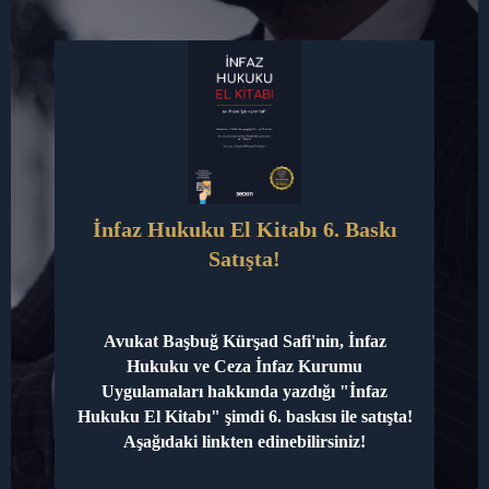
Paylı
Read More »
CL
TH
Mülkiyetin
MO
Hukuki
Nitelendirilmesi
Cinsel İstismar Suçu ve Cezası
Yorum bırakın
/
Makaleler
/
avkursadsafi@gmail.com
Cinsel
Read More »
İstismar
İnfaz Hukuku El Kitabı 6. Baskı
Suçu
Satışta!
ve
Hakaret Suçu Nedir?
Cezası
Unsurları Nelerdir?
Avukat Başbuğ Kürşad Safi'nin, İnfaz
Yorum bırakın
/
Makaleler
/
avkursadsafi@gmail.com
Hukuku ve Ceza İnfaz Kurumu
Uygulamaları hakkında yazdığı "İnfaz
Hakaret
Read More »
Hukuku El Kitabı" şimdi 6. baskısı ile satışta!
Aşağıdaki linkten edinebilirsiniz!
Suçu
Nedir?