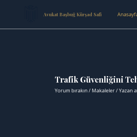
İçeriğe
atla
Anasayf
Avukat Başbuğ Kürşad Safi
Trafik Güvenliğini T
Yorum bırakın
/
Makaleler
/ Yazan
a