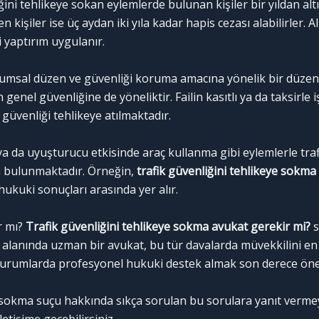
ni tehlikeye sokan eylemlerde bulunan kişiler bir yıldan altı y
en kişiler ise üç aydan iki yıla kadar hapis cezası alabilirler.
i yaptırım uygulanır.
lumsal düzen ve güvenliği koruma amacına yönelik bir düzenl
 genel güvenliğine de yöneliktir. Failin kasıtlı ya da taksir
güvenliği tehlikeye atılmaktadır.
 ya da uyuşturucu etkisinde araç kullanma gibi eylemlerle tra
 da bulunmaktadır. Örneğin,
trafik güvenliğini tehlikeye sokma
hukuki sonuçları arasında yer alır.
r mı?
Trafik güvenliğini tehlikeye sokma avukat gerekir mi?
s
 alanında uzman bir avukat, bu tür davalarda müvekkilini en
an durumlarda profesyonel hukuki destek almak son derece öne
e sokma suçu hakkında sıkça sorulan bu sorulara yanıt vermeye 