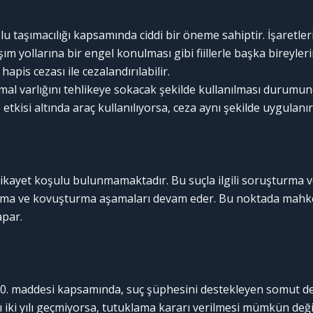
lu taşımacılığı kapsamında ciddi bir öneme sahiptir. İşaretler
şım yollarına bir engel konulması gibi fiillerle başka bireyleri
r hapis cezası ile cezalandırılabilir.
a mal varlığını tehlikeye sokacak şekilde kullanılması durumund
etkisi altında araç kullanılıyorsa, ceza aynı şekilde uygulanır
ikayet koşulu bulunmamaktadır. Bu suçla ilgili soruşturma v
rma ve kovuşturma aşamaları devam eder. Bu noktada mahke
apar.
 maddesi kapsamında, suç şüphesini destekleyen somut delil
ırı iki yılı geçmiyorsa, tutuklama kararı verilmesi mümkün de