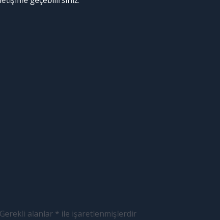
etişime geçebilirsiniz.
Gerekli alanlar
*
ile işaretlenmişlerdir