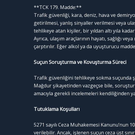
**TCK 179. Madde:**
Trafik güvenliği, kara, deniz, hava ve demiryo
getirilmesi, yanlış sinyaller verilmesi veya ula
tehlikeye atan kişiler, bir yıldan altı yıla kada
Ayrıca, ulaşım araçlarının hayatı, sağlığı vey
çarptırılır. Eğer alkol ya da uyuşturucu madde 
Suçun Soruşturma ve Kovuşturma Süreci
Trafik güvenliğini tehlikeye sokma suçunda ş
Mağdur şikayetinden vazgeçse bile, soruştu
amacıyla gerekli incelemeleri kendiliğinden y
Tutuklama Koşulları
5271 sayılı Ceza Muhakemesi Kanunu’nun 100.
verilebilir. Ancak, işlenen suçun ceza üst sın