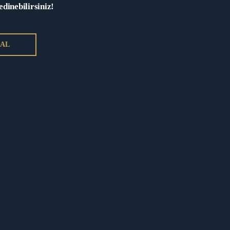
oğuşlarda
edinebilirsiniz!
kişisel eşyayı yanlarında
 AL
emin edebilirler. Ayrıca,
r kabul edilebilir. Bu
da ve ihtiyaç
arını savunmakta ve bu
bulundurma imkanı
açık ceza infaz
ulundurulabilir. Bu