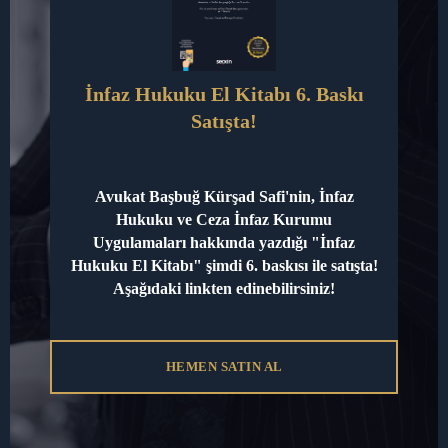
Suç Teşkil Eden İçeriklerin Kaldırılması
İnternet üzerinden suç teşkil eden içeriklerin
İnfaz Hukuku El Kitabı 6. Baskı
kaldırılması, 5651 sayılı Kanun’un 8. maddesine
Satışta!
dayanarak yapılır. Bu kapsama, çocukların cinsel
istismarı, uyuşturucu madde kullanımı, terörizm gibi
suçlar girer. Bu tür içerikler için doğrudan Bilgi
Avukat Başbuğ Kürşad Safi'nin, İnfaz
Teknolojileri ve İletişim Kurumu’na (BTK) başvuru
Hukuku ve Ceza İnfaz Kurumu
yapılabilir.
Avukat
aracılığıyla hukuki süreçlerin
Uygulamaları hakkında yazdığı "İnfaz
takip edilmesi, içeriklerin hızlı bir şekilde
Hukuku El Kitabı" şimdi 6. baskısı ile satışta!
Aşağıdaki linkten edinebilirsiniz!
kaldırılmasına yardımcı olur.
Facebook’tan İçerik Kaldırma Süresi
HEMEN SATIN AL
İçerik kaldırma işlemlerinin süresi, başvurunun
niteliğine ve izlenen hukuki yönteme göre değişiklik