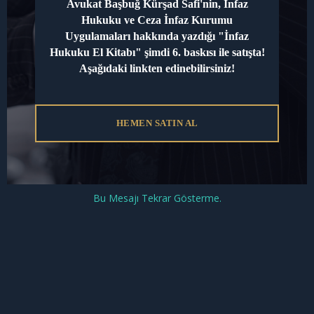
Haksız tahrik ile meşru müdafaa arasında önemli
Avukat Başbuğ Kürşad Safi'nin, İnfaz
Hukuku ve Ceza İnfaz Kurumu
farklar bulunmaktadır. Meşru müdafaa, failin
Uygulamaları hakkında yazdığı "İnfaz
cezalandırılmamasını sağlarken, haksız tahrik
Hukuku El Kitabı" şimdi 6. baskısı ile satışta!
yalnızca cezanın hafifletilmesini sağlar. Bu iki
Aşağıdaki linkten edinebilirsiniz!
kavramın uygulanması, olayın özelliklerine göre
belirlenir ve bazı durumlarda birbirleriyle iç içe
geçebilir.
HEMEN SATIN AL
Bu Mesajı Tekrar Gösterme.